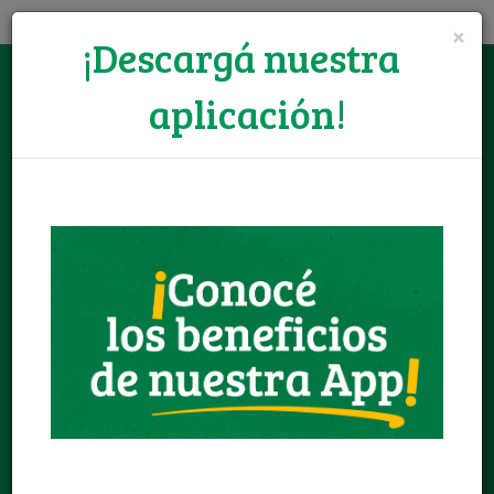
×
¡Descargá nuestra
aplicación!
Registrate GRATIS
Iniciar Sesión
Ofertas
Llamanos:
+595 986 737 100
Envianos un email:
consultas@sendit.com.py
Horario de atención:
Lun. a Vie. 08:00 a 19:00